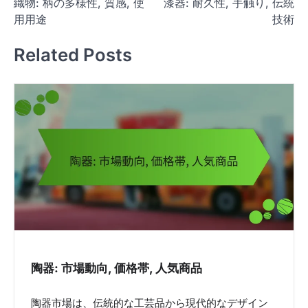
織物: 柄の多様性, 質感, 使
漆器: 耐久性, 手触り, 伝統
o
用用途
技術
s
t
Related Posts
n
a
v
i
g
a
t
i
o
n
陶器: 市場動向, 価格帯, 人気商品
陶器市場は、伝統的な工芸品から現代的なデザイン