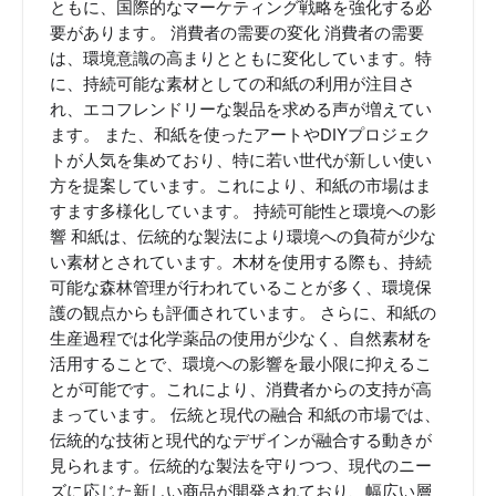
ともに、国際的なマーケティング戦略を強化する必
要があります。 消費者の需要の変化 消費者の需要
は、環境意識の高まりとともに変化しています。特
に、持続可能な素材としての和紙の利用が注目さ
れ、エコフレンドリーな製品を求める声が増えてい
ます。 また、和紙を使ったアートやDIYプロジェク
トが人気を集めており、特に若い世代が新しい使い
方を提案しています。これにより、和紙の市場はま
すます多様化しています。 持続可能性と環境への影
響 和紙は、伝統的な製法により環境への負荷が少な
い素材とされています。木材を使用する際も、持続
可能な森林管理が行われていることが多く、環境保
護の観点からも評価されています。 さらに、和紙の
生産過程では化学薬品の使用が少なく、自然素材を
活用することで、環境への影響を最小限に抑えるこ
とが可能です。これにより、消費者からの支持が高
まっています。 伝統と現代の融合 和紙の市場では、
伝統的な技術と現代的なデザインが融合する動きが
見られます。伝統的な製法を守りつつ、現代のニー
ズに応じた新しい商品が開発されており、幅広い層