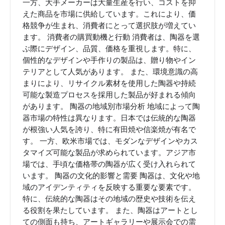
一方、大手メーカーは大量生産を行い、コストを抑
えた商品を市場に供給しています。これにより、価
格競争が生まれ、消費者にとって選択肢が増えてい
ます。 消費者の購買動機と行動 消費者は、陶器を選
ぶ際にデザイン、品質、価格を重視します。特に、
個性的なデザインや手作りの製品は、贈り物やイン
テリアとして人気があります。 また、環境意識の高
まりにより、リサイクル素材を使用した陶器や持続
可能な製造プロセスを採用した製品が好まれる傾向
があります。 陶器の地域別市場分析 地域によって陶
器市場の特性は異なります。日本では伝統的な陶器
が根強い人気を誇り、特に有田焼や信楽焼が有名で
す。 一方、欧米市場では、モダンなデザインやカス
タマイズ可能な製品が求められています。アジア市
場では、手頃な価格帯の陶器が広く受け入れられて
います。 陶器の文化的影響と需要 陶器は、文化や地
域のアイデンティティを反映する重要な要素です。
特に、伝統的な陶器はその地域の歴史や技術を伝え
る役割を果たしています。 また、陶器はアートとし
ての側面も持ち、アートギャラリーや展示会での需