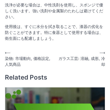
洗浄が必要な場合は、中性洗剤を使用し、スポンジで優
しく洗います。強い洗剤や金属製のたわしは避けてくだ
さい。
使用後は、すぐに水分を拭き取ることで、漆器の劣化を
防ぐことができます。特に食器として使用する場合は、
衛生面にも配慮しましょう。
P
⟵
⟶
染物: 市場動向, 価格設定,
ガラス工芸: 溶融, 成形, 冷
o
人気商品
却
s
t
Related Posts
n
a
v
i