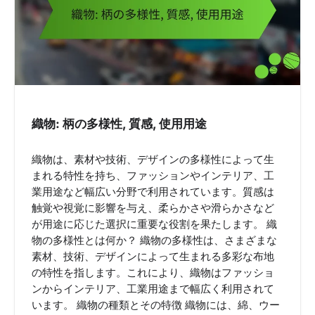
g
a
t
i
o
n
織物: 柄の多様性, 質感, 使用用途
織物は、素材や技術、デザインの多様性によって生
まれる特性を持ち、ファッションやインテリア、工
業用途など幅広い分野で利用されています。質感は
触覚や視覚に影響を与え、柔らかさや滑らかさなど
が用途に応じた選択に重要な役割を果たします。 織
物の多様性とは何か？ 織物の多様性は、さまざまな
素材、技術、デザインによって生まれる多彩な布地
の特性を指します。これにより、織物はファッショ
ンからインテリア、工業用途まで幅広く利用されて
います。 織物の種類とその特徴 織物には、綿、ウー