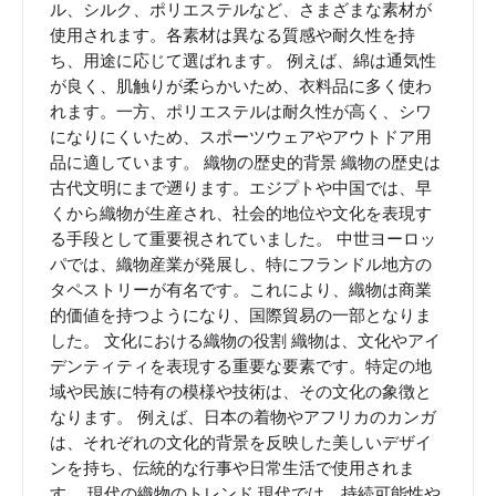
ル、シルク、ポリエステルなど、さまざまな素材が
使用されます。各素材は異なる質感や耐久性を持
ち、用途に応じて選ばれます。 例えば、綿は通気性
が良く、肌触りが柔らかいため、衣料品に多く使わ
れます。一方、ポリエステルは耐久性が高く、シワ
になりにくいため、スポーツウェアやアウトドア用
品に適しています。 織物の歴史的背景 織物の歴史は
古代文明にまで遡ります。エジプトや中国では、早
くから織物が生産され、社会的地位や文化を表現す
る手段として重要視されていました。 中世ヨーロッ
パでは、織物産業が発展し、特にフランドル地方の
タペストリーが有名です。これにより、織物は商業
的価値を持つようになり、国際貿易の一部となりま
した。 文化における織物の役割 織物は、文化やアイ
デンティティを表現する重要な要素です。特定の地
域や民族に特有の模様や技術は、その文化の象徴と
なります。 例えば、日本の着物やアフリカのカンガ
は、それぞれの文化的背景を反映した美しいデザイ
ンを持ち、伝統的な行事や日常生活で使用されま
す。 現代の織物のトレンド 現代では、持続可能性や