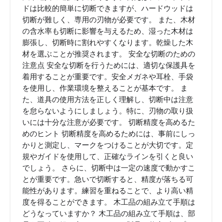
ドは比較的簡単に切断できますが、ハードウッドは
切断が難しく、専用の刃物が必要です。 また、木材
の含水率も切断に影響を与えるため、湿った木材は
膨張し、切断時に割れやすくなります。乾燥した木
材を選ぶことが推奨されます。 安全な切断のための
注意点 安全な切断を行うためには、適切な保護具を
着用することが重要です。安全メガネや耳栓、手袋
を使用し、作業環境を整えることが基本です。 ま
た、道具の使用方法を正しく理解し、切断中は注意
を怠らないようにしましょう。特に、刃物の取り扱
いには十分な注意が必要です。 切断精度を高めるた
めのヒント 切断精度を高めるためには、事前にしっ
かりと測定し、マークをつけることが大切です。定
規やガイドを使用して、正確なラインを引くと良い
でしょう。 さらに、切断中は一定の速度で動かすこ
とが重要です。急いで切断すると、精度が落ちる可
能性があります。練習を重ねることで、より高い精
度を得ることができます。 木工品の組み立て手順は
どうなっていますか？ 木工品の組み立て手順は、部