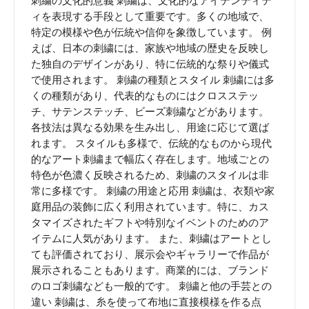
刺繍の文化的意義 刺繍は、文化的なアイデンティテ
ィを表現する手段として重要です。多くの地域で、
特定の模様や色が伝統や信仰を象徴しています。 例
えば、日本の刺繍には、家族や地域の歴史を反映し
た独自のデザインがあり、特に伝統的な祭りや儀式
で使用されます。 刺繍の種類とスタイル 刺繍には多
くの種類があり、代表的なものにはクロスステッ
チ、サテンステッチ、ビーズ刺繍などがあります。
各技法は異なる効果を生み出し、用途に応じて選ば
れます。 スタイルも多様で、伝統的なものから現代
的なアート刺繍まで幅広く存在します。地域ごとの
特色が色濃く反映されるため、刺繍のスタイルは非
常に多様です。 刺繍の用途と応用 刺繍は、衣類や家
庭用品の装飾に広く利用されています。特に、カス
タマイズされたギフトや特別なイベントのためのア
イテムに人気があります。 また、刺繍はアートとし
ても評価されており、展示会やギャラリーで作品が
展示されることもあります。商業的には、ブランド
のロゴ刺繍なども一般的です。 刺繍と他の手芸との
違い 刺繍は、糸を使って布地に直接模様を作る点