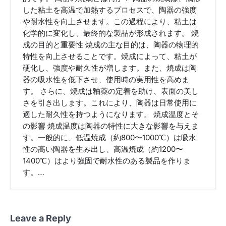
した粘土を高温で加熱するプロセスで、陶器の強度
や耐水性を向上させます。この過程により、粘土は
化学的に変化し、最終的な製品が形成されます。 焼
成の目的と重要性 焼成の主な目的は、陶器の物理的
特性を向上させることです。焼成によって、粘土が
硬化し、強度や耐久性が増します。また、焼成は陶
器の吸水性を低下させ、使用時の実用性を高めま
す。 さらに、焼成は釉薬の定着を助け、表面の美し
さを引き出します。これにより、陶器は日常使用に
適した耐久性を持つようになります。 焼成温度とそ
の影響 焼成温度は陶器の特性に大きな影響を与えま
す。一般的に、低温焼成（約800〜1000℃）は吸水
性の高い陶器を生み出し、高温焼成（約1200〜
1400℃）はより強固で耐水性のある製品を作りま
す。…
Leave a Reply