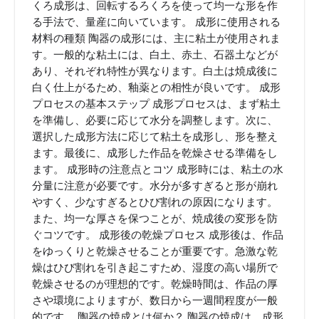
くろ成形は、回転するろくろを使って均一な形を作
る手法で、量産に向いています。 成形に使用される
材料の種類 陶器の成形には、主に粘土が使用されま
す。一般的な粘土には、白土、赤土、石器土などが
あり、それぞれ特性が異なります。白土は焼成後に
白く仕上がるため、釉薬との相性が良いです。 成形
プロセスの基本ステップ 成形プロセスは、まず粘土
を準備し、必要に応じて水分を調整します。次に、
選択した成形方法に応じて粘土を成形し、形を整え
ます。最後に、成形した作品を乾燥させる準備をし
ます。 成形時の注意点とコツ 成形時には、粘土の水
分量に注意が必要です。水分が多すぎると形が崩れ
やすく、少なすぎるとひび割れの原因になります。
また、均一な厚さを保つことが、焼成後の変形を防
ぐコツです。 成形後の乾燥プロセス 成形後は、作品
をゆっくりと乾燥させることが重要です。急激な乾
燥はひび割れを引き起こすため、湿度の高い場所で
乾燥させるのが理想的です。乾燥時間は、作品の厚
さや環境によりますが、数日から一週間程度が一般
的です。 陶器の焼成とは何か？ 陶器の焼成は、成形