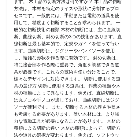
ます。 木工品の切断方法は何ですか？ 木工品の切断
方法は、木材を特定のサイズや形状に分割するプロ
セスです。一般的には、手動または電動の道具を使
用して、精度よく切断することが求められます。 一
般的な切断技術の種類 木材の切断には、主に直線切
断、曲線切断、斜め切断の3つの技術があります。直
線切断は最も基本的で、定規やガイドを使って行い
ます。曲線切断は、ジグソーやバンドソーを使用
し、複雑な形状を作る際に有効です。 斜め切断は、
特に接合部を作る際に重要で、角度を調整できる道
具が必要です。これらの技術を使い分けることで、
様々なデザインに対応できます。 切断に使用する道
具の選び方 切断に使用する道具は、作業の種類や木
材の種類によって異なります。例えば、直線切断に
は丸ノコや手ノコが適しており、曲線切断にはジグ
ソーが便利です。 また、切断する木材の厚さや硬さ
も考慮する必要があります。硬い木材には、より強
力な電動工具が必要になることがあります。 木材の
種類による切断の違い 木材の種類によって、切断方
法や道具の選択が変わります。例えば、ソフトウッ