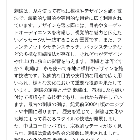
刺繍は、糸を使って布地に模様やデザインを施す技
法で、装飾的な目的や実用的な用途に広く利用され
ています。デザインを選ぶ際には、目的やターゲッ
トオーディエンスを考慮し、視覚的な魅力と伝えた
いメッセージが一致することが重要です。また、フ
レンチノットやサテンステッチ、バックステッチな
どの多様な刺繍技法が存在し、それぞれがデザイン
や仕上げに独自の影響を与えます。 刺繍とは何です
か？ 刺繍は、糸を使って布地に模様やデザインを施
す技法です。装飾的な目的や実用的な用途で広く用
いられ、様々な文化において重要な役割を果たして
います。 刺繍の定義と歴史 刺繍は、布地に糸を縫い
付けて模様を作る技術であり、古代から存在してい
ます。最古の刺繍の例は、紀元前5000年頃のエジプ
トや中国に遡ります。 歴史を通じて、刺繍は文化や
地域によって異なるスタイルや技法が発展しまし
た。中世ヨーロッパでは、宗教的なテーマが多く見
られ、刺繍は貴族や教会の装飾に使用されました。