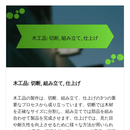
n
a
v
i
g
a
t
i
o
n
木工品: 切断, 組み立て, 仕上げ
木工品の製作は、切断、組み立て、仕上げの3つの重
要なプロセスから成り立っています。切断では木材
を正確なサイズに分割し、組み立てでは部品を組み
合わせて製品を完成させます。仕上げでは、見た目
や耐久性を向上させるために様々な方法が用いられ