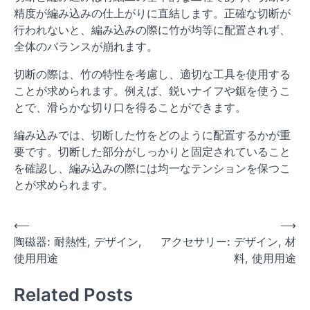
精度が編み込みの仕上がりに直結します。正確な切断が
行われないと、編み込みの際に竹が均等に配置されず、
全体のバランスが崩れます。
切断の際は、竹の特性を考慮し、適切な工具を使用する
ことが求められます。例えば、鋭いナイフや鋸を使うこ
とで、滑らかな切り口を得ることができます。
編み込みでは、切断した竹をどのように配置するかが重
要です。切断した部分がしっかりと固定されていること
を確認し、編み込みの際には均一なテンションを保つこ
とが求められます。
P
⟵
⟶
陶磁器: 耐熱性, デザイン,
アクセサリー: デザイン, 材
o
使用用途
料, 使用用途
s
t
Related Posts