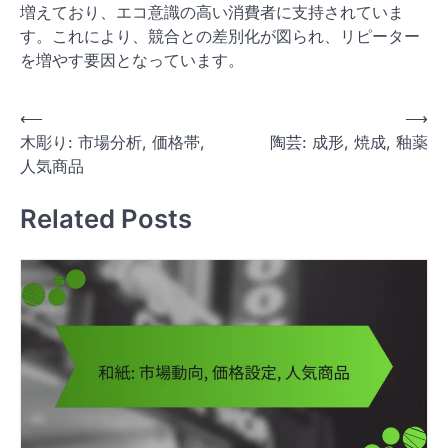
増えており、エコ意識の高い消費者に支持されていま
す。これにより、競合との差別化が図られ、リピーター
を増やす要因となっています。
P
⟵
⟶
木彫り: 市場分析, 価格帯,
陶芸: 成形, 焼成, 釉薬
o
人気商品
s
t
Related Posts
n
a
v
i
g
a
t