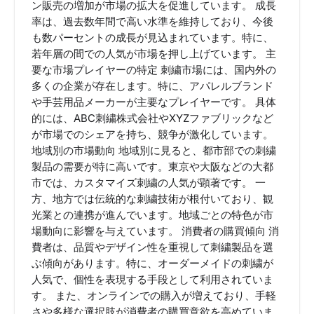
ン販売の増加が市場の拡大を促進しています。 成長
率は、過去数年間で高い水準を維持しており、今後
も数パーセントの成長が見込まれています。特に、
若年層の間での人気が市場を押し上げています。 主
要な市場プレイヤーの特定 刺繍市場には、国内外の
多くの企業が存在します。特に、アパレルブランド
や手芸用品メーカーが主要なプレイヤーです。 具体
的には、ABC刺繍株式会社やXYZファブリックなど
が市場でのシェアを持ち、競争が激化しています。
地域別の市場動向 地域別に見ると、都市部での刺繍
製品の需要が特に高いです。東京や大阪などの大都
市では、カスタマイズ刺繍の人気が顕著です。 一
方、地方では伝統的な刺繍技術が根付いており、観
光業との連携が進んでいます。地域ごとの特色が市
場動向に影響を与えています。 消費者の購買傾向 消
費者は、品質やデザイン性を重視して刺繍製品を選
ぶ傾向があります。特に、オーダーメイドの刺繍が
人気で、個性を表現する手段として利用されていま
す。 また、オンラインでの購入が増えており、手軽
さや多様な選択肢が消費者の購買意欲を高めていま